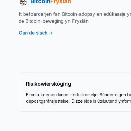
Bitcoin
Fryslân
It befoarderjen fan Bitcoin-adopsy en edûkaasje y
de Bitcoin-beweging yn Fryslân
Oan de slach →
Risikowierskôging
Bitcoin-koersen kinne sterk skomelje. Sûnder eigen beh
depositgarânsjestelsel. Dizze side is útsluutend ynform