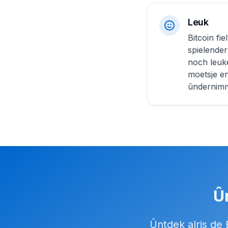
Leuk
Bitcoin fie
spielender
noch leuke
moetsje en
ûndernimm
Û
Ûntdek alris de