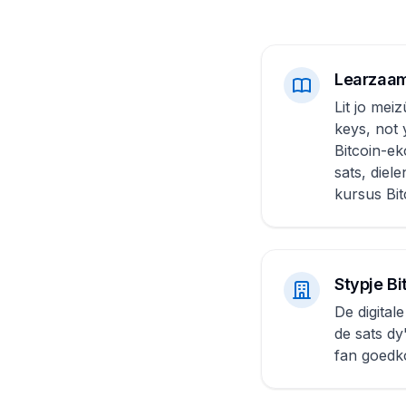
Learzaa
Lit jo mei
keys, not 
Bitcoin-e
sats, diel
kursus Bit
Stypje B
De digitale
de sats dy
fan goedk