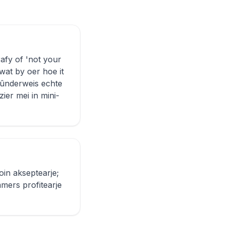
rafy of 'not your
 wat by oer hoe it
 ûnderweis echte
zier mei in mini-
coin akseptearje;
mmers profitearje