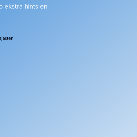
 ekstra hints en
sjasten