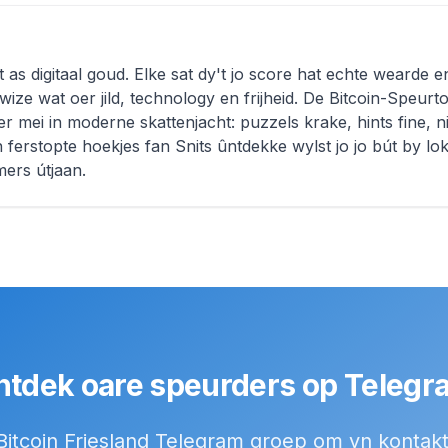
lt as digitaal goud. Elke sat dy't jo score hat echte wearde en
wize wat oer jild, technology en frijheid. De Bitcoin-Speur
r mei in moderne skattenjacht: puzzels krake, hints fine, n
 ferstopte hoekjes fan Snits ûntdekke wylst jo jo bút by lo
ers útjaan.
ntdek oare speurders op Telegr
 Bitcoin Friesland Telegram groep om yn konta