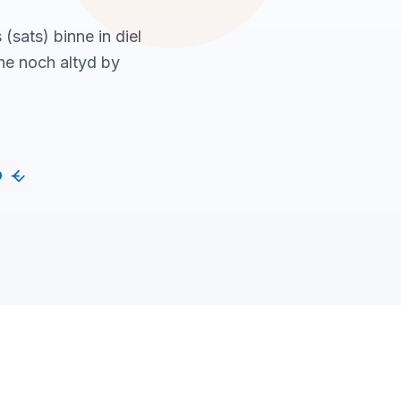
(sats) binne in diel
nne noch altyd by
p