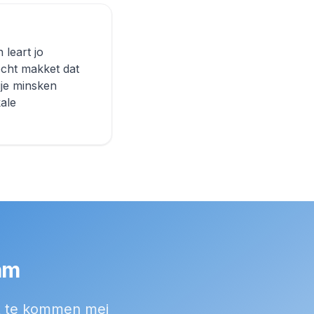
 leart jo
tocht makket dat
ije minsken
kale
am
kt te kommen mei