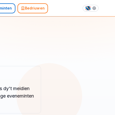
minten
Bedriuwen
rs dy't meidien
ige eveneminten