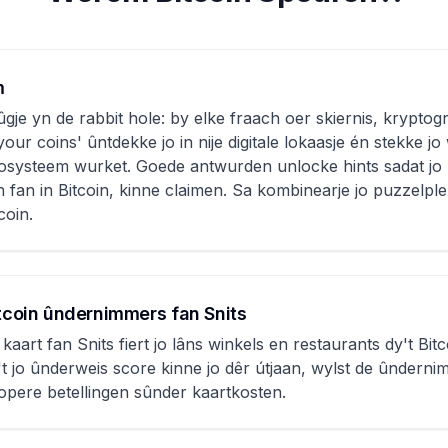
m
zûgje yn de rabbit hole: by elke fraach oer skiernis, kryptog
your coins' ûntdekke jo in nije digitale lokaasje én stekke jo
kosysteem wurket. Goede antwurden unlocke hints sadat jo
en fan in Bitcoin, kinne claimen. Sa kombinearje jo puzzelple
coin.
itcoin ûndernimmers fan Snits
 kaart fan Snits fiert jo lâns winkels en restaurants dy't Bit
't jo ûnderweis score kinne jo dêr útjaan, wylst de ûnderni
opere betellingen sûnder kaartkosten.