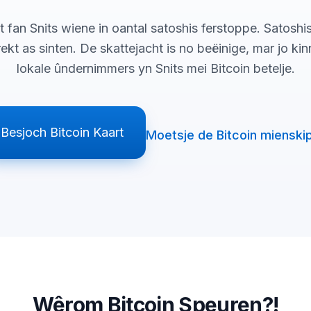
t fan Snits wiene in oantal satoshis ferstoppe. Satoshis 
krekt as sinten. De skattejacht is no beëinige, mar jo ki
lokale ûndernimmers yn Snits mei Bitcoin betelje.
Besjoch Bitcoin Kaart
Moetsje de Bitcoin mienski
Wêrom Bitcoin Speuren?!