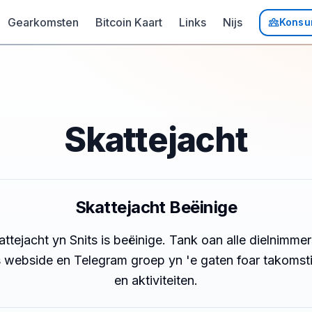
Gearkomsten
Bitcoin Kaart
Links
Nijs
Konsu
Skattejacht
Skattejacht Beëinige
ttejacht yn Snits is beëinige. Tank oan alle dielnimme
 webside en Telegram groep yn 'e gaten foar takomst
en aktiviteiten.