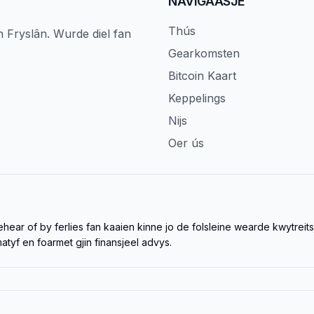
NAVIGAASJE
Thús
n Fryslân. Wurde diel fan
Gearkomsten
Bitcoin Kaart
Keppelings
Nijs
Oer ús
ear of by ferlies fan kaaien kinne jo de folsleine wearde kwytreitsj
atyf en foarmet gjin finansjeel advys.