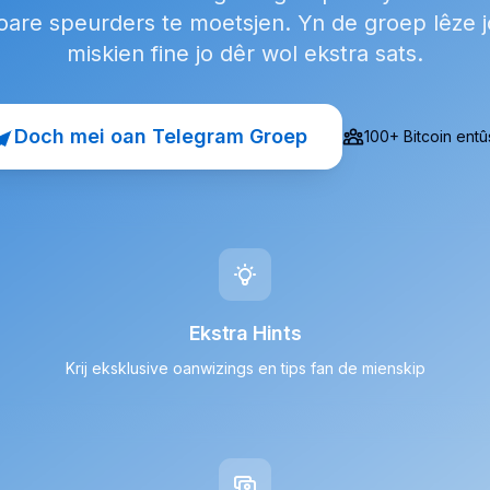
oare speurders te moetsjen. Yn de groep lêze jo
miskien fine jo dêr wol ekstra sats.
Doch mei oan Telegram Groep
100+ Bitcoin entû
Ekstra Hints
Krij eksklusive oanwizings en tips fan de mienskip