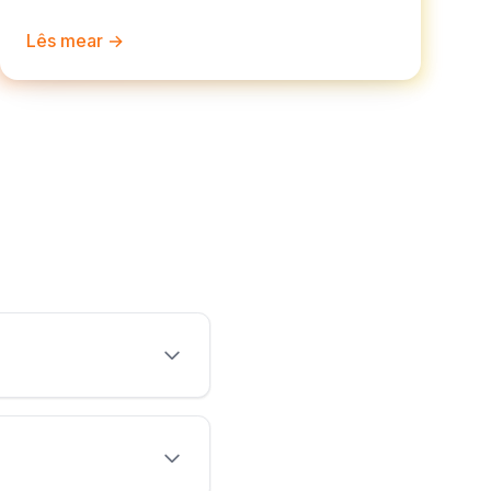
Lês mear →