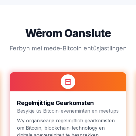
Wêrom Oanslute
Ferbyn mei mede-Bitcoin entûsjastlingen
Regelmjittige Gearkomsten
Besykje ús Bitcoin-eveneminten en meetups
Wy organisearje regelmjittich gearkomsten
om Bitcoin, blockchain-technology en
digitale soevereiniteit te besprekken.