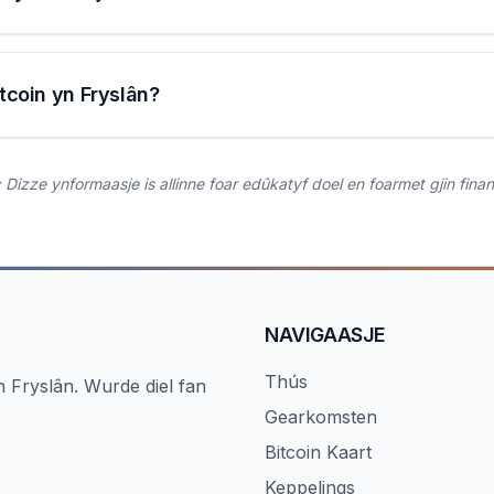
itcoin yn Fryslân?
Dizze ynformaasje is allinne foar edûkatyf doel en foarmet gjin finan
NAVIGAASJE
Thús
n Fryslân. Wurde diel fan
Gearkomsten
Bitcoin Kaart
Keppelings