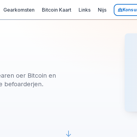
Gearkomsten
Bitcoin Kaart
Links
Nijs
Konsu
earen oer Bitcoin en
e befoarderjen.