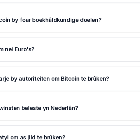
tcoin by foar boekhâldkundige doelen?
om nei Euro's?
arje by autoriteiten om Bitcoin te brûken?
winsten beleste yn Nederlân?
latyl om as jild te brûken?