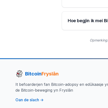
Hoe begjin ik mei B
Opmerking: 
Bitcoin
Fryslân
It befoarderjen fan Bitcoin-adopsy en edûkaasje y
de Bitcoin-beweging yn Fryslân
Oan de slach →