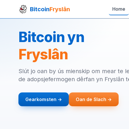
Bitcoin
Fryslân
Home
Bitcoin yn
Fryslân
Slút jo oan by ús mienskip om mear te l
de adopsjefermogen dêrfan yn Fryslân t
Gearkomsten →
Oan de Slach →