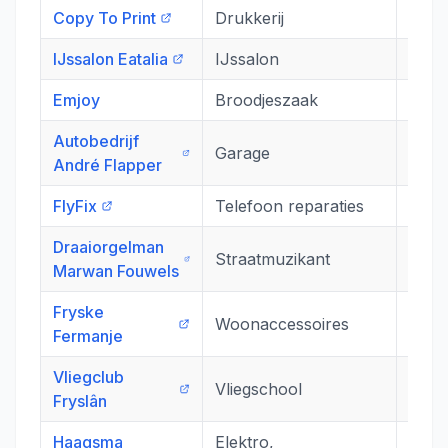
Copy To Print
Drukkerij
G. Ad
IJssalon Eatalia
IJssalon
Leeu
Emjoy
Broodjeszaak
Groo
Autobedrijf
Garage
Voss
André Flapper
FlyFix
Telefoon reparaties
Ooste
Draaiorgelman
Cent
Straatmuzikant
Marwan Fouwels
(Zat
Fryske
Woonaccessoires
Buor
Fermanje
Vliegclub
Vliegschool
De K
Fryslân
Haagsma
Elektro,