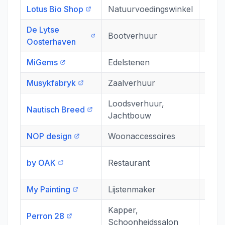
Lotus Bio Shop
Natuurvoedingswinkel
Singe
De Lytse
Bootverhuur
Lytse
Oosterhaven
MiGems
Edelstenen
Klei
Musykfabryk
Zaalverhuur
Indu
Loodsverhuur,
Nautisch Breed
Lytse
Jachtbouw
NOP design
Woonaccessoires
Groo
Sint 
by OAK
Restaurant
34
My Painting
Lijstenmaker
Jelte
Kapper,
Perron 28
Wille
Schoonheidssalon