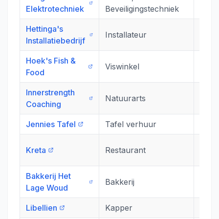
Scha
Elektrotechniek
Beveiligingstechniek
Hettinga's
Installateur
De O
Installatiebedrijf
Hoek's Fish &
Wad
Viswinkel
Food
3
Innerstrength
Natuurarts
Skân
Coaching
Jennies Tafel
Tafel verhuur
Jous
Prin
Kreta
Restaurant
1
Bakkerij Het
Laag
Bakkerij
Lage Woud
22
Libellien
Kapper
Scha