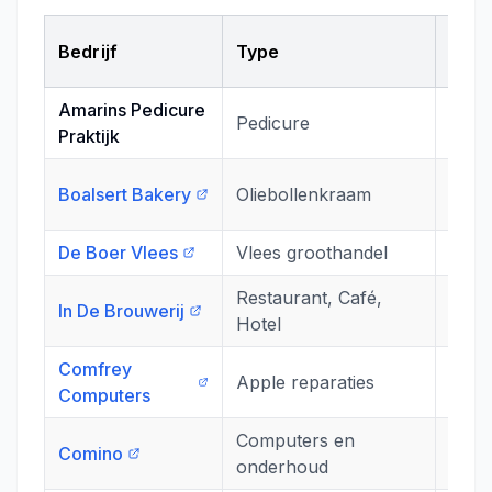
Bedrijf
Type
Adr
Amarins Pedicure
Pedicure
Jelte
Praktijk
Remi
Boalsert Bakery
Oliebollenkraam
Snek
De Boer Vlees
Vlees groothandel
Cast
Restaurant, Café,
In De Brouwerij
Zaai
Hotel
Comfrey
Apple reparaties
Blok
Computers
Computers en
Comino
De W
onderhoud