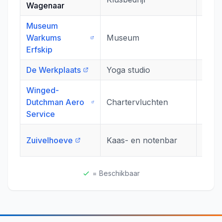
Wagenaar
Museum
Warkums
Museum
Merk
Erfskip
De Werkplaats
Yoga studio
Yndu
Winged-
Dutchman Aero
Chartervluchten
Melk
Service
Krui
Zuivelhoeve
Kaas- en notenbar
44
= Beschikbaar