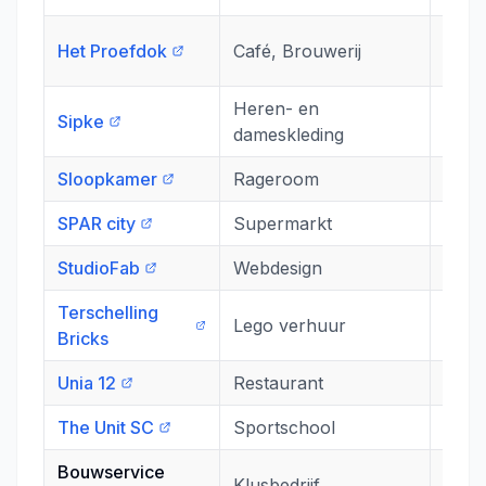
Nieu
Het Proefdok
Café, Brouwerij
Will
Heren- en
Sipke
Groo
dameskleding
Sloopkamer
Rageroom
Rond
SPAR city
Supermarkt
Wird
StudioFab
Webdesign
Hoyt
Terschelling
Lego verhuur
W. Ba
Bricks
Unia 12
Restaurant
Unia
The Unit SC
Sportschool
Pomp
Bouwservice
Klusbedrijf
Pepe